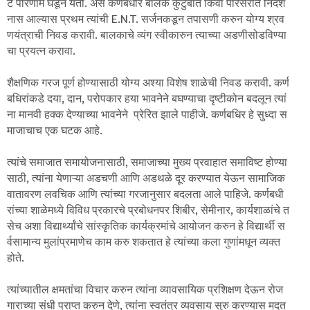
ट परिणाम घडून येतो. असे कर्णबधीर बालक कुटुंबात किंवा परिसरात निदर्श
नास आल्यास प्रथम त्यांची E.N.T. सर्जनकडून तपासणी करुन योग्य श्रव
णयंत्राची निवड करावी. बालकाचे व्यंग स्वीकारुन त्याच्या अडणीसोडविण्या
चा प्रयत्न करावा.
शैक्षणिक गरज पूर्ण होण्यासाठी योग्य अश्या विशेष शाळेची निवड करावी. कर्ण
बधिरांकडे दया, दान, परोपकार हया भावनेने बघण्याचा दृष्टीकोन बदलून त्यां
ना मानवी हक्क देण्याच्या भावनेने प्रेरित झाले पाहीजे. कर्णबधिर हे सुध्दा स
माजाचाच एक घटक आहे.
त्यांचे समाजात समायोजनासाठी, समाजाच्या मुख्य प्रवाहात समाविष्ट होण्या
साठी, त्यांना येणाऱ्या अडचणी आणि अडथळे दूर करण्यात येऊन सामाजिक
वातावरण लवचिक आणि त्यांच्या गरजानुसार बदलता आले पाहिजे. कर्णबधी
रांच्या शाळेमध्ये वि‍विध प्रकारचे प्रबोधनपर शिबीर, सेमीनार, कार्यशाळांचे त
सेच अशा विद्यार्थ्यांचे सांस्कृतिक कार्यक्रमांचे आयोजन करुन हे विद्यार्थी स
र्वसामान्य मुलांप्रमाणेच काम करु शकतात हे त्यांच्या कला गुणांमधून व्यक्त
होते.
त्यांच्यातील क्षमतांचा विचार करुन त्यांना व्यावसायिक प्रशिक्षण देऊन रोज
गाराच्या संधी प्राप्त करुन देणे, त्यांना स्वतंत्र व्यवसाय सुरु करण्यास मदत