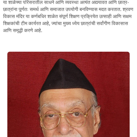
या शाळेच्या परिसरातील साधने आणि व्यवस्था अत्यंत अद्ययावत आणि छात्र-
छात्रांना पूर्णतः समर्थ आणि समाजात उपयोगी बनविण्यास मदत करतात. श्रवण
विकास मंदिर या कर्णबधिर शाळेत संपूर्ण शिक्षण प्रक्रियेत उत्साही आणि सक्षम
शिक्षकांची टीम कार्यरत आहे, ज्यांचा मुख्य ध्येय छात्रांची सर्वांगीण विकासास
आणि समृद्धी करणे आहे.